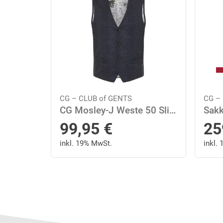
CG – CLUB of GENTS
CG –
CG Mosley-J Weste 50 Slim Fit - Dunkelblau
99,95
€
25
inkl. 19% MwSt.
inkl.
Next