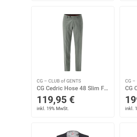
CG – CLUB of GENTS
CG –
CG Cedric Hose 48 Slim Fit - Hellgrün
119,95
€
19
inkl. 19% MwSt.
inkl.