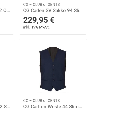
CG – CLUB of GENTS
AMF-Cliff SV Sakko 102 Oversize Fit - Schwarz
CG Caden SV Sakko 94 Slim Fit - Blau Mittel
229,95
€
inkl. 19% MwSt.
CG – CLUB of GENTS
CG Caden SV Sakko 102 Slim Fit - Blau Mittel
CG Carlton Weste 44 Slim Fit - Blau Mittel