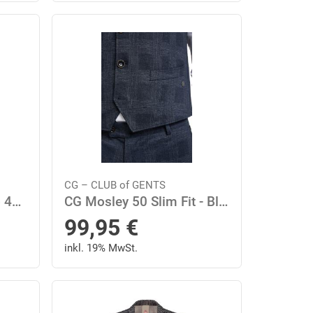
CG – CLUB of GENTS
CG Carter-J-GRS Sakko 48 Slim Fit - Hellgrün
CG Mosley 50 Slim Fit - Blau
99,95
€
inkl. 19% MwSt.