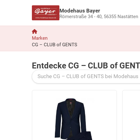
Modehaus Bayer
Römerstraße 34 - 40,
56355 Nastätten
Marken
CG – CLUB of GENTS
Entdecke CG – CLUB of GENT
Zu den Produkten springen