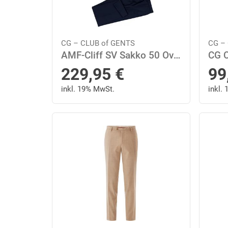
CG – CLUB of GENTS
CG –
AMF-Cliff SV Sakko 50 Oversize Fit - Blau
229,95
€
99
inkl. 19% MwSt.
inkl.