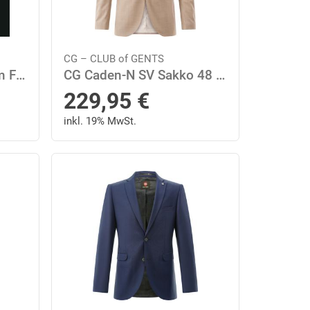
CG – CLUB of GENTS
CG Cedric Hose 50 Slim Fit - Blau
CG Caden-N SV Sakko 48 Oversize Fit - Beige
229,95
€
inkl. 19% MwSt.