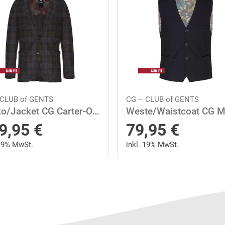
 CLUB of GENTS
CG – CLUB of GENTS
Sakko/Jacket CG Carter-OK RS 50 slim fit - Grau
9,95
€
79,95
€
 19% MwSt.
inkl. 19% MwSt.