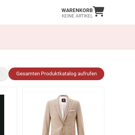
Warenkorb an
WARENKORB
KEINE ARTIKEL
Gesamten Produktkatalog aufrufen