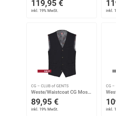
119,95
€
11
inkl. 19% MwSt.
inkl.
CG – CLUB of GENTS
CG –
Weste/Waistcoat CG Mosley 48 slim fit - Blau Dunkel
89,95
€
10
inkl. 19% MwSt.
inkl.