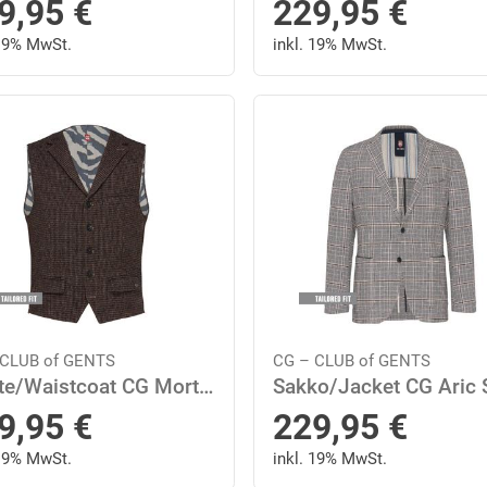
9,95
€
229,95
€
 19% MwSt.
inkl. 19% MwSt.
 CLUB of GENTS
CG – CLUB of GENTS
Weste/Waistcoat CG Mortimer 52 tailored fit - Braun Mittel
9,95
€
229,95
€
 19% MwSt.
inkl. 19% MwSt.