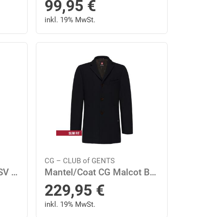
99,95
€
inkl. 19% MwSt.
CG – CLUB of GENTS
Sakko/Jacket CG Aric SV 52 tailored fit - Blau Mittel
Mantel/Coat CG Malcot BV 48 slim fit - Blau Mittel
229,95
€
inkl. 19% MwSt.