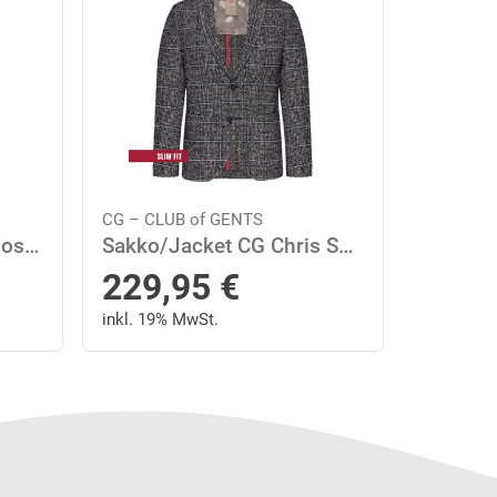
CG – CLUB of GENTS
Weste/Waistcoat CG Mosley 48 slim fit - Blau Dunkel
Sakko/Jacket CG Chris SV 48 slim fit - Blau Dunkel
229,95
€
inkl. 19% MwSt.