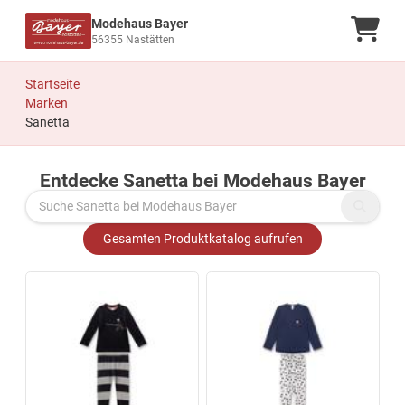
Modehaus Bayer
Ware
56355 Nastätten
Startseite
Marken
Sanetta
Entdecke Sanetta bei Modehaus Bayer
Zu den Produkten springen
Gesamten Produktkatalog aufrufen