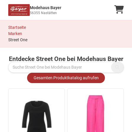
Modehaus Bayer
Ware
56355 Nastätten
Startseite
Marken
Street One
Entdecke Street One bei Modehaus Bayer
Zu den Produkten springen
Gesamten Produktkatalog aufrufen