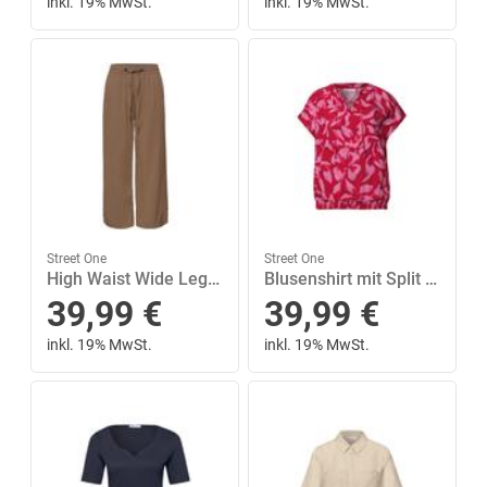
inkl. 19% MwSt.
inkl. 19% MwSt.
Street One
Street One
High Waist Wide Leg Hose im Loose Fit 42/7/8 Hosen - Cold Brew Brown
Blusenshirt mit Split Neck und Smokdetail 42 - Salsa Red
39,99
€
39,99
€
inkl. 19% MwSt.
inkl. 19% MwSt.