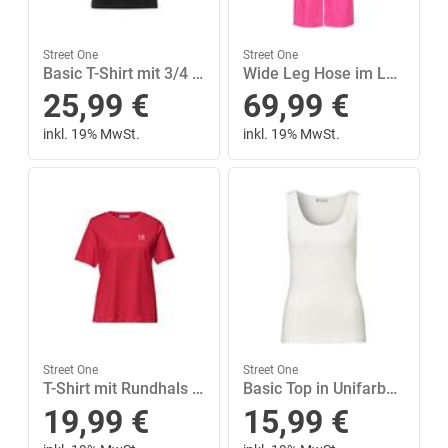
Street One
Street One
Basic T-Shirt mit 3/4 Arm 40 - Black
Wide Leg Hose im Loose Fit aus Leinen 42/7/8 Hosen - Magenta Dream
25,99
€
69,99
€
inkl. 19% MwSt.
inkl. 19% MwSt.
Street One
Street One
T-Shirt mit Rundhals und Printdetail 36 - Salsa Red
Basic Top in Unifarbe 38 - Off White
19,99
€
15,99
€