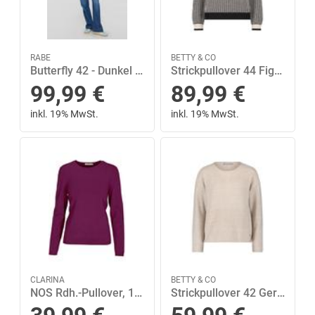
RABE
BETTY & CO
Butterfly 42 - Dunkel Jeans
Strickpullover 44 Figurumspielend - Weiß/schwarz
99,99
€
89,99
€
inkl. 19% MwSt.
inkl. 19% MwSt.
CLARINA
BETTY & CO
NOS Rdh.-Pullover, 1/1 Arm,uni 40 comfort fit - 452 Pflaume
Strickpullover 42 Gerade - Beige