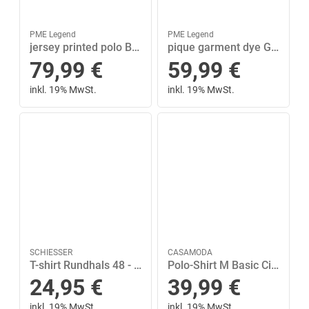
PME Legend
PME Legend
jersey printed polo Blau XL
pique garment dye Grün XL
79,99
€
59,99
€
inkl. 19% MwSt.
inkl. 19% MwSt.
SCHIESSER
CASAMODA
T-shirt Rundhals 48 - Dunkelblau
Polo-Shirt M Basic Circular Knit - Grün
24,95
€
39,99
€
inkl. 19% MwSt.
inkl. 19% MwSt.