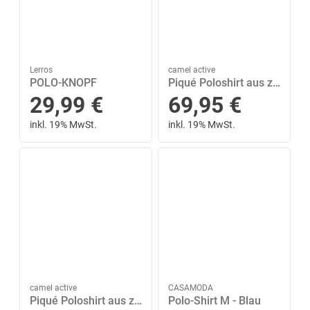
Lerros
camel active
POLO-KNOPF
Piqué Poloshirt aus zertifiziertem Organic Cotton XXL Regular Fit - Faded Red
29,99
€
69,95
€
inkl. 19% MwSt.
inkl. 19% MwSt.
camel active
CASAMODA
Piqué Poloshirt aus zertifiziertem Organic Cotton XXL Regular Fit - Khaki
Polo-Shirt M - Blau