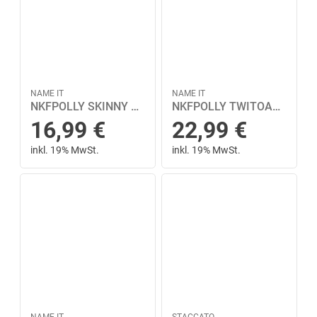
NAME IT
NAME IT
NKFPOLLY SKINNY TWI LEGGING 1186-NA NOOS 104 Slim Fit - Black
NKFPOLLY TWITOAS LEGGING NOOS 98 Skinny Fit - Deco Rose
16,99
€
22,99
€
inkl. 19% MwSt.
inkl. 19% MwSt.
NAME IT
STACCATO