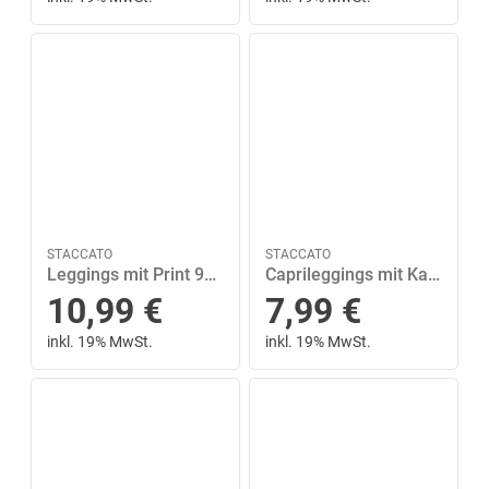
STACCATO
STACCATO
Leggings mit Print 92/98 normal - Candy Rose
Caprileggings mit Kaktus-Print 116/122 normal - Khaki
10,99
€
7,99
€
inkl. 19% MwSt.
inkl. 19% MwSt.