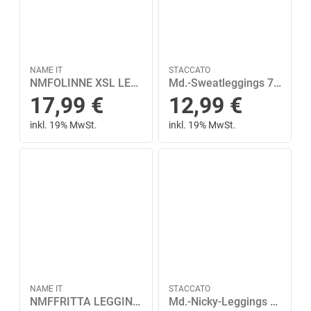
NAME IT
STACCATO
NMFOLINNE XSL LEGGING 92 Slim Fit - Mauve Orchid
Md.-Sweatleggings 74 - Dusty Rose
17,99
€
12,99
€
inkl. 19% MwSt.
inkl. 19% MwSt.
NAME IT
STACCATO
NMFFRITTA LEGGING 128 Normal geschnitten - Ballerina
Md.-Nicky-Leggings 92/98 - Plum