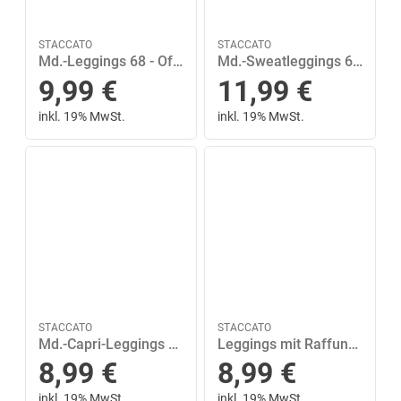
STACCATO
STACCATO
Md.-Leggings 68 - Offwhite
Md.-Sweatleggings 68 - Dusty Rose
9,99
€
11,99
€
inkl. 19% MwSt.
inkl. 19% MwSt.
STACCATO
STACCATO
Md.-Capri-Leggings 92/98 - Lavendel
Leggings mit Raffung an den Beinen 86 normal - Nature
8,99
€
8,99
€
inkl. 19% MwSt.
inkl. 19% MwSt.