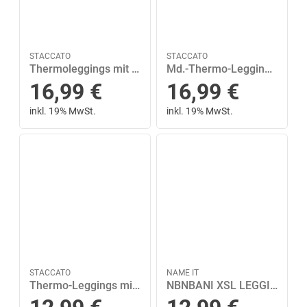
STACCATO
STACCATO
Thermoleggings mit Allover-Punkte-Print 116/122 normal - Marine Punkte
Md.-Thermo-Leggings Grau 92/98
16,99
€
16,99
€
inkl. 19% MwSt.
inkl. 19% MwSt.
STACCATO
NAME IT
Thermo-Leggings mit kuscheligen Innenseite 74 Basic - Marine
NBNBANI XSL LEGGING NOOS Grau 68