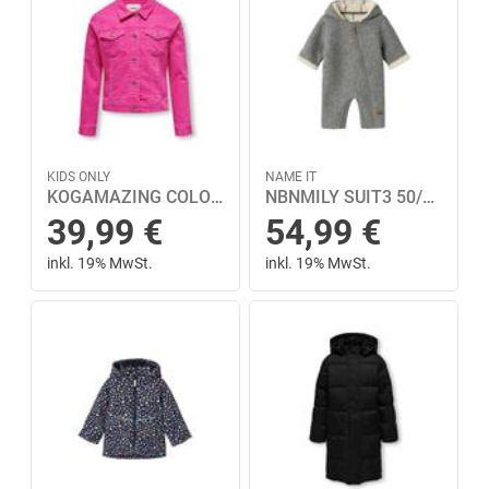
KIDS ONLY
NAME IT
KOGAMAZING COLORED JACKET PNT 158 - Raspberry Rose
NBNMILY SUIT3 50/56 - Grey Melange
39,99
€
54,99
€
inkl. 19% MwSt.
inkl. 19% MwSt.