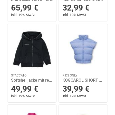
65,99
€
32,99
€
inkl. 19% MwSt.
inkl. 19% MwSt.
STACCATO
KIDS ONLY
Softshelljacke mit reflektierenden Details 104/110 - Dark Navy
KOGCAROL SHORT PUFFER WAISTCOAT OTW 152 - Grapemist
49,99
€
39,99
€
inkl. 19% MwSt.
inkl. 19% MwSt.