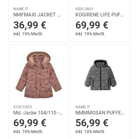
NAME IT
KIDS ONLY
NMFMAXI JACKET AOP NOOS 92 - Dark Sapphire
KOGIRENE LIFE PUFFER COAT OTW NOOS 140 - Black
36,99
€
69,99
€
inkl. 19% MwSt.
inkl. 19% MwSt.
STACCATO
NAME IT
Md.-Jacke 104/110 - Cappucino Aop
NMMMOSAN PUFFER JACKET REF1 92 - Poppy Seed
69,99
€
56,99
€
inkl. 19% MwSt.
inkl. 19% MwSt.