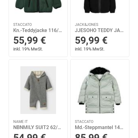
STACCATO
JACK&JONES
Kn.-Teddyjacke 116/122 - Deep Green
JJESOHO TEDDY JACKET SN JNR 176 - Black
55,99
€
59,99
€
inkl. 19% MwSt.
inkl. 19% MwSt.
NAME IT
STACCATO
NBNMILY SUIT2 62/68 - Light Grey Melange
Md.-Steppmantel 140 - Pastel Olive
54,99
€
85,99
€