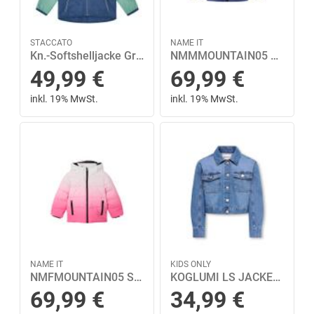
STACCATO
NAME IT
Kn.-Softshelljacke Grün 92/98
NMMMOUNTAIN05 SKI JACKET FLOW FO Blau 92
49,99
€
69,99
€
inkl. 19% MwSt.
inkl. 19% MwSt.
NAME IT
KIDS ONLY
NMFMOUNTAIN05 SKI JACKET FLOW FO Violett 92
KOGLUMI LS JACKET DNM PIM NOOS Blau 140
69,99
€
34,99
€