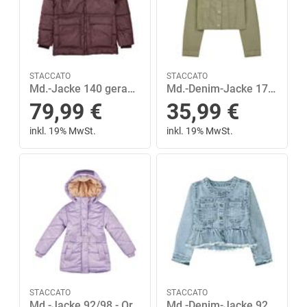
STACCATO
STACCATO
Md.-Jacke 140 gerade - Dark Burgundy
Md.-Denim-Jacke 176 - Light Khaki
79,99
€
35,99
€
inkl. 19% MwSt.
inkl. 19% MwSt.
STACCATO
STACCATO
Md.-Jacke 92/98 - Orchid Aop
Md.-Denim-Jacke 92/98 - Light Blue Denim