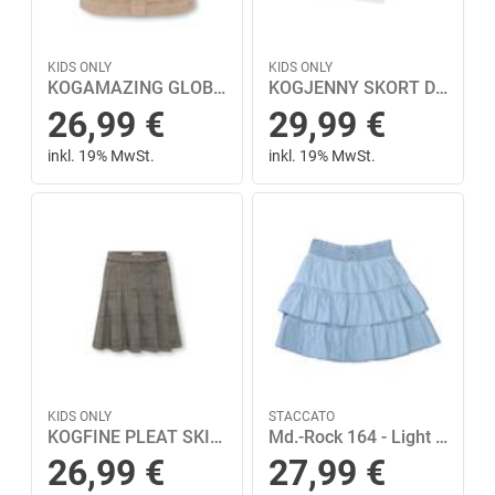
KIDS ONLY
KIDS ONLY
KOGAMAZING GLOBAL HW CORD SKIRT PNT NOOS 140 - Goat
KOGJENNY SKORT DNM PIM020 NOOS Weiß 152
26,99
€
29,99
€
inkl. 19% MwSt.
inkl. 19% MwSt.
KIDS ONLY
STACCATO
KOGFINE PLEAT SKIRT JRS 140 - Seal Brown
Md.-Rock 164 - Light Blue Denim
26,99
€
27,99
€