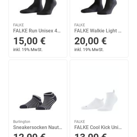
FALKE
FALKE
FALKE Run Unisex 42-43 - Black
FALKE Walkie Light Unisex 39-41 - Black
15,00
€
20,00
€
inkl. 19% MwSt.
inkl. 19% MwSt.
Burlington
FALKE
Sneakersocken Nautical 35-38 - Dark Navy
FALKE Cool Kick Unisex Weiß 39-41