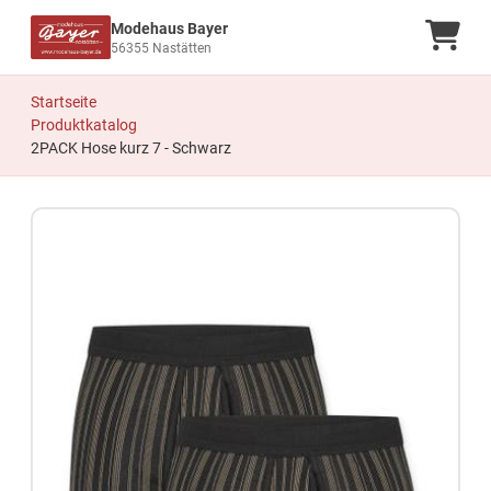
Modehaus Bayer
Ware
56355 Nastätten
Startseite
Produktkatalog
2PACK Hose kurz 7 - Schwarz
Zum Produkt springen
Zur Produktbeschreibung springen