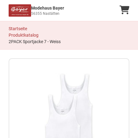
Modehaus Bayer
Ware
56355 Nastätten
Startseite
Produktkatalog
2PACK Sportjacke 7 - Weiss
Zum Produkt springen
Zur Produktbeschreibung springen