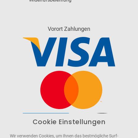
Vorort Zahlungen
Cookie Einstellungen
Barrierefrei
Bereitgestellt von
WCAG-2.1-AA
Wir verwenden Cookies, um Ihnen das bestmögliche Surf-