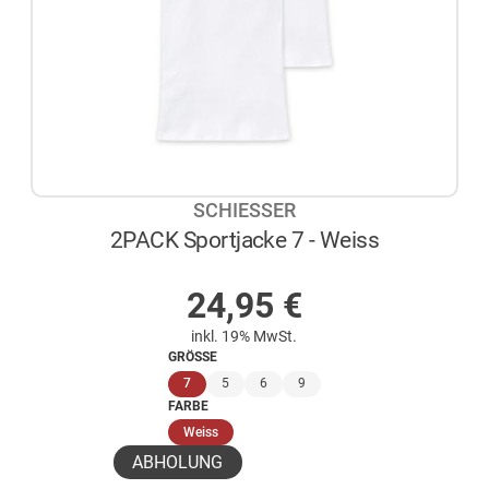
SCHIESSER
2PACK Sportjacke 7 - Weiss
AUF LAGER
24,95
€
inkl. 19% MwSt.
GRÖSSE
(ausgewählt)
7
5
6
9
FARBE
(ausgewählt)
Weiss
ABHOLUNG