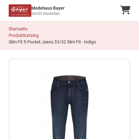
Modehaus Bayer
Ware
56355 Nastätten
Startseite
Produktkatalog
Slim Fit 5-Pocket Jeans 33/32 Slim Fit - Indigo
Zum Produkt springen
Zur Produktbeschreibung springen