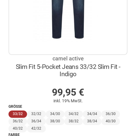
camel active
Slim Fit 5-Pocket Jeans 33/32 Slim Fit -
Indigo
AUF LAGER
99,95
€
inkl. 19% MwSt.
GRÖSSE
(ausgewählt)
33/32
32/32
34/30
34/32
34/34
36/30
36/32
36/34
38/30
38/32
38/34
40/30
40/32
42/32
FARBE