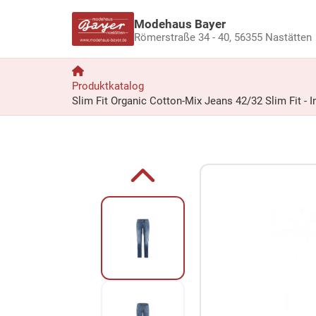
Modehaus Bayer
Römerstraße 34 - 40,
56355 Nastätten
Produktkatalog
Slim Fit Organic Cotton-Mix Jeans 42/32 Slim Fit - I
Zum Produkt springen
Zur Produktbeschreibung springen