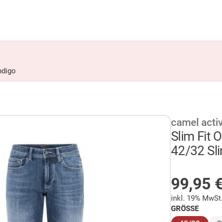
ndigo
camel acti
Slim Fit 
42/32 Sli
AUF LA
99,95
inkl. 19% MwSt
GRÖSSE