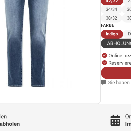
(ausg
42/32
3
34/34
3
38/32
3
FARBE
(ausg
Indigo
D
ABHOLUN
Online be
Reserviere
Sie haben 
len
On
 abholen
Im