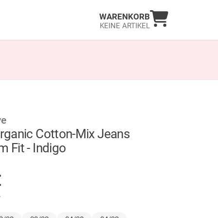
Warenkorb an
WARENKORB
KEINE ARTIKEL
ve
Organic Cotton-Mix Jeans
m Fit - Indigo
GER
€
.