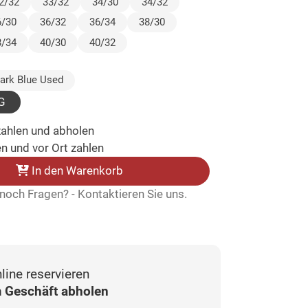
ewählt)
2/32
33/32
34/30
34/32
6/30
36/32
36/34
38/30
8/34
40/30
40/32
ewählt)
ark Blue Used
G
zahlen und abholen
n und vor Ort zahlen
In den Warenkorb
noch Fragen? - Kontaktieren Sie uns.
line reservieren
 Geschäft abholen