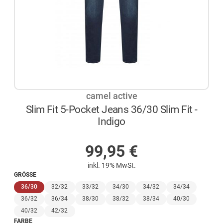
camel active
Slim Fit 5-Pocket Jeans 36/30 Slim Fit -
Indigo
AUF LAGER
99,95
€
inkl. 19% MwSt.
GRÖSSE
(ausgewählt)
36/30
32/32
33/32
34/30
34/32
34/34
36/32
36/34
38/30
38/32
38/34
40/30
40/32
42/32
FARBE