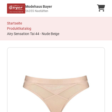
Modehaus Bayer
Ware
56355 Nastätten
Startseite
Produktkatalog
Airy Sensation Tai 44 - Nude Beige
Zum Produkt springen
Zur Produktbeschreibung springen