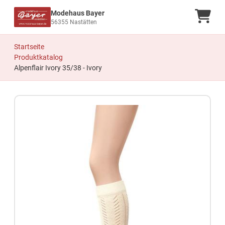
Modehaus Bayer
Ware
56355 Nastätten
Startseite
Produktkatalog
Alpenflair Ivory 35/38 - Ivory
Zum Produkt springen
Zur Produktbeschreibung springen