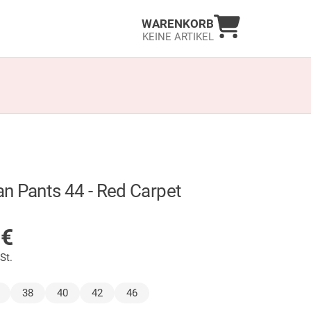
Warenkorb an
WARENKORB
KEINE ARTIKEL
n Pants 44 - Red Carpet
LAGER
9
€
St.
wählt)
38
40
42
46