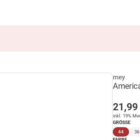
mey
America
AUF 
21,9
inkl. 19% Mw
GRÖSSE
(ausge
44
36
FARBE