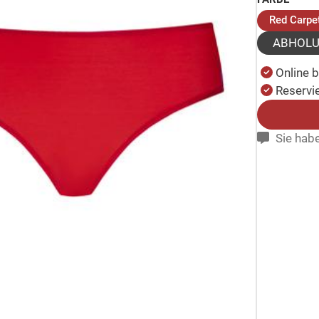
Red Carpe
ABHOL
Online 
Reservie
Sie habe