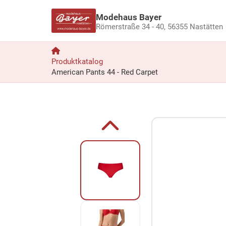
Modehaus Bayer
Römerstraße 34 - 40,
56355 Nastätten
Produktkatalog
American Pants 44 - Red Carpet
Zum Produkt springen
Zur Produktbeschreibung springen