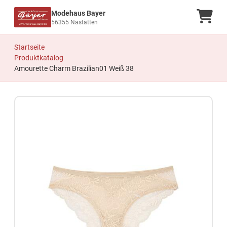
Modehaus Bayer
Ware
56355 Nastätten
Startseite
Produktkatalog
Amourette Charm Brazilian01 Weiß 38
Zum Produkt springen
Zur Produktbeschreibung springen