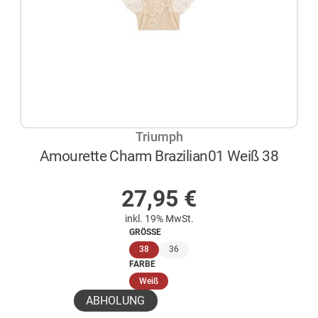
Triumph
Amourette Charm Brazilian01 Weiß 38
AUF LAGER
27,95
€
inkl. 19% MwSt.
GRÖSSE
(ausgewählt)
38
36
FARBE
(ausgewählt)
Weiß
ABHOLUNG