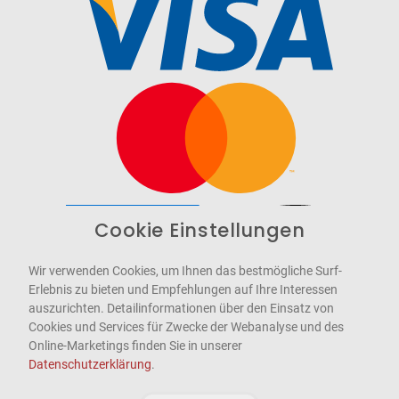
Cookie Einstellungen
Barrierefrei
Bereitgestellt von
WCAG-2.1-AA
Wir verwenden Cookies, um Ihnen das bestmögliche Surf-
Erlebnis zu bieten und Empfehlungen auf Ihre Interessen
auszurichten. Detailinformationen über den Einsatz von
Cookies und Services für Zwecke der Webanalyse und des
Online-Marketings finden Sie in unserer
Datenschutzerklärung
.