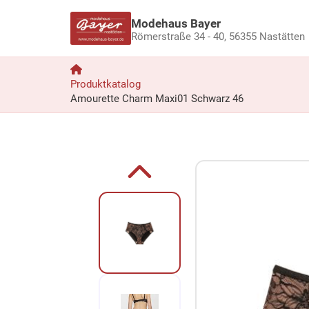
Modehaus Bayer
Römerstraße 34 - 40,
56355 Nastätten
Produktkatalog
Amourette Charm Maxi01 Schwarz 46
Zum Produkt springen
Zur Produktbeschreibung springen