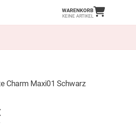
Warenkorb an
WARENKORB
KEINE ARTIKEL
e Charm Maxi01 Schwarz
GER
€
.