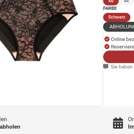
(ausgewäh
46
44
FARBE
(au
Schwarz
ABHOLUN
Online be
Reserviere
Sie haben 
len
On
 abholen
Im