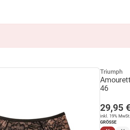
Triumph
Amourett
46
AUF LA
29,95
inkl. 19% MwSt
GRÖSSE