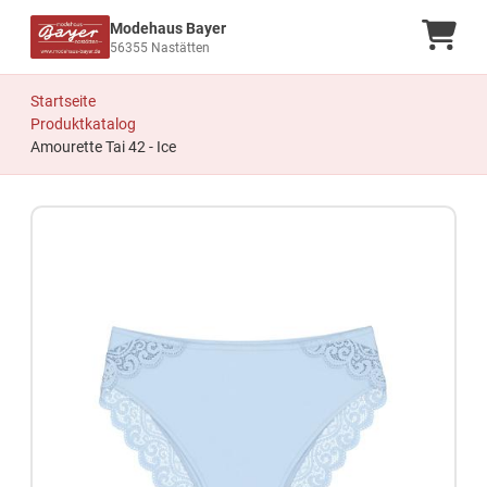
Modehaus Bayer
Ware
56355 Nastätten
Startseite
Produktkatalog
Amourette Tai 42 - Ice
Zum Produkt springen
Zur Produktbeschreibung springen