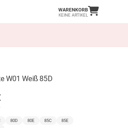
Warenkorb an
WARENKORB
KEINE ARTIKEL
te W01 Weiß 85D
GER
€
.
ählt)
C
80D
80E
85C
85E