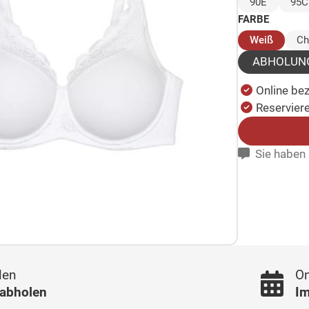
90E
95C
FARBE
(ausge
Weiß
Ch
ABHOLUN
Online be
Reserviere
Sie haben 
len
On
 abholen
Im