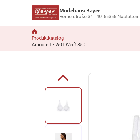
Modehaus Bayer
Römerstraße 34 - 40,
56355 Nastätten
Produktkatalog
Amourette W01 Weiß 85D
Zum Produkt springen
Zur Produktbeschreibung springen