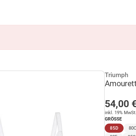
Triumph
Amouret
AUF LA
54,00
inkl. 19% MwSt
GRÖSSE
(ausgew
85D
80