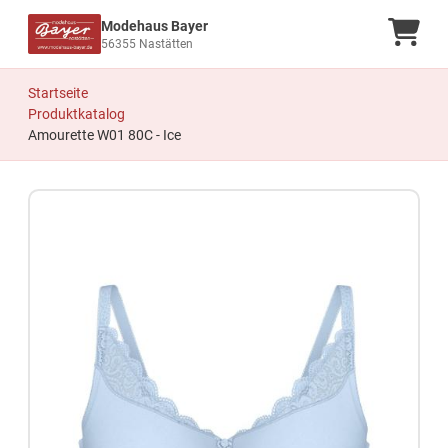
Modehaus Bayer
Ware
56355 Nastätten
Startseite
Produktkatalog
Amourette W01 80C - Ice
Zum Produkt springen
Zur Produktbeschreibung springen