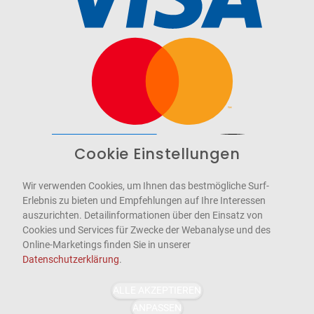
Cookie Einstellungen
Barrierefrei
Bereitgestellt von
WCAG-2.1-AA
Wir verwenden Cookies, um Ihnen das bestmögliche Surf-
Erlebnis zu bieten und Empfehlungen auf Ihre Interessen
auszurichten. Detailinformationen über den Einsatz von
Cookies und Services für Zwecke der Webanalyse und des
Online-Marketings finden Sie in unserer
Datenschutzerklärung
.
ALLE AKZEPTIEREN
ANPASSEN