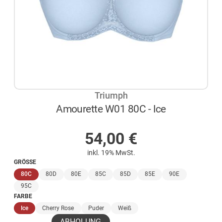
Triumph
Amourette W01 80C - Ice
AUF LAGER
54,00
€
inkl. 19% MwSt.
GRÖSSE
(ausgewählt)
80C
80D
80E
85C
85D
85E
90E
95C
FARBE
(ausgewählt)
Ice
Cherry Rose
Puder
Weiß
ABHOLUNG