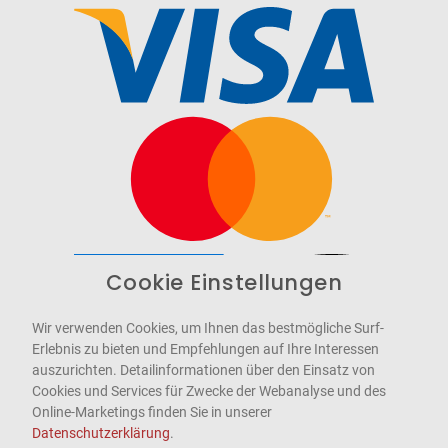
Cookie Einstellungen
Barrierefrei
Bereitgestellt von
WCAG-2.1-AA
Wir verwenden Cookies, um Ihnen das bestmögliche Surf-
Erlebnis zu bieten und Empfehlungen auf Ihre Interessen
auszurichten. Detailinformationen über den Einsatz von
Cookies und Services für Zwecke der Webanalyse und des
Online-Marketings finden Sie in unserer
Datenschutzerklärung
.