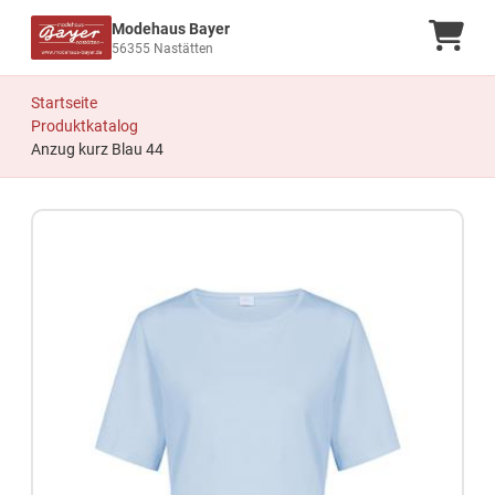
Modehaus Bayer
Ware
56355 Nastätten
Startseite
Produktkatalog
Anzug kurz Blau 44
Zum Produkt springen
Zur Produktbeschreibung springen