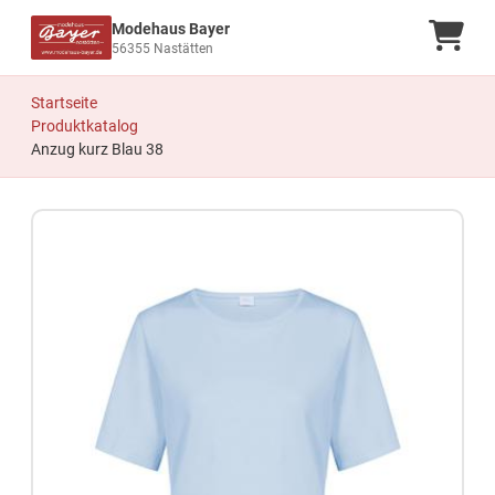
Modehaus Bayer
Ware
56355 Nastätten
Startseite
Produktkatalog
Anzug kurz Blau 38
Zum Produkt springen
Zur Produktbeschreibung springen