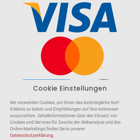
Cookie Einstellungen
Barrierefrei
Bereitgestellt von
WCAG-2.1-AA
Wir verwenden Cookies, um Ihnen das bestmögliche Surf-
Erlebnis zu bieten und Empfehlungen auf Ihre Interessen
auszurichten. Detailinformationen über den Einsatz von
Cookies und Services für Zwecke der Webanalyse und des
Online-Marketings finden Sie in unserer
Datenschutzerklärung
.