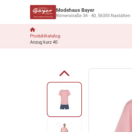
Modehaus Bayer
Römerstraße 34 - 40,
56355 Nastätten
Produktkatalog
Anzug kurz 40
Zum Produkt springen
Zur Produktbeschreibung springen