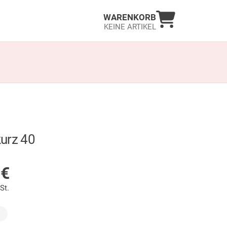
Warenkorb an
WARENKORB
KEINE ARTIKEL
urz 40
LAGER
9
€
St.
wählt)