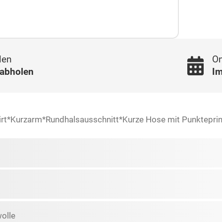
len
On
 abholen
Im
hirt*Kurzarm*Rundhalsausschnitt*Kurze Hose mit Punktep
olle