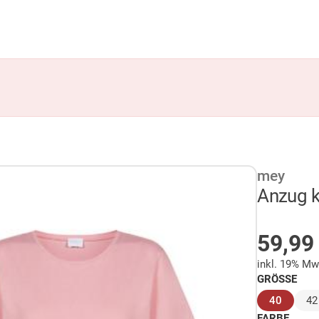
mey
Anzug k
AUF 
59,9
inkl. 19% Mw
GRÖSSE
(ausge
40
42
FARBE