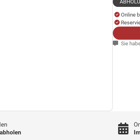
ABHOL
Online 
Reservie
Sie habe
len
On
 abholen
Im