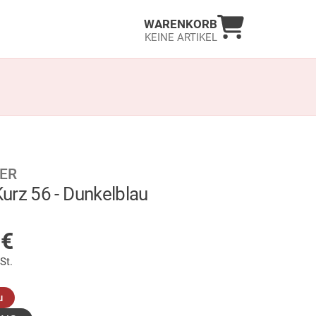
Warenkorb an
WARENKORB
KEINE ARTIKEL
ER
urz 56 - Dunkelblau
LAGER
5
€
St.
(ausgewählt)
u