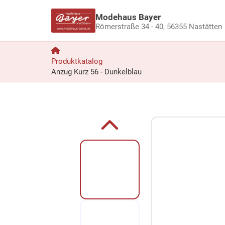
Modehaus Bayer
Römerstraße 34 - 40,
56355 Nastätten
Produktkatalog
Anzug Kurz 56 - Dunkelblau
Zum Produkt springen
Zur Produktbeschreibung springen