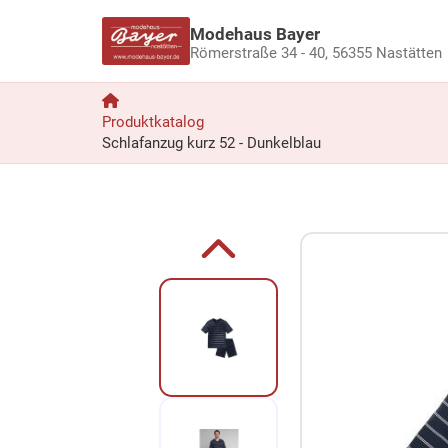
Modehaus Bayer
Römerstraße 34 - 40,
56355 Nastätten
Produktkatalog
Schlafanzug kurz 52 - Dunkelblau
Zum Produkt springen
Zur Produktbeschreibung springen