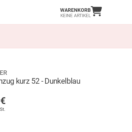
Warenkorb an
WARENKORB
KEINE ARTIKEL
ER
nzug kurz 52 - Dunkelblau
LAGER
5
€
St.
wählt)