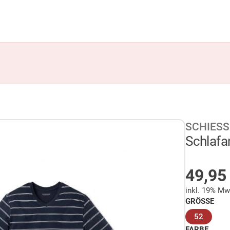
SCHIESS
Schlafa
AUF 
49,9
inkl. 19% Mw
GRÖSSE
(ausge
52
FARBE