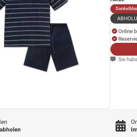
Dunkelbla
ABHOL
Online 
Reservie
Sie habe
len
On
 abholen
Im