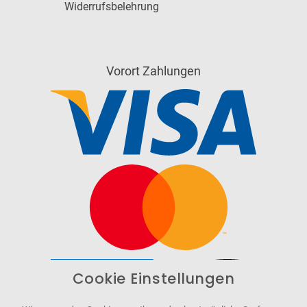
Widerrufsbelehrung
Vorort Zahlungen
Cookie Einstellungen
Barrierefrei
Bereitgestellt von
WCAG-2.1-AA