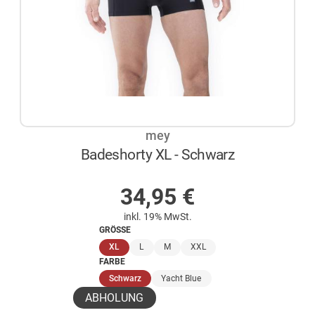
mey
Badeshorty XL - Schwarz
AUF LAGER
34,95
€
inkl. 19% MwSt.
GRÖSSE
(ausgewählt)
XL
L
M
XXL
FARBE
(ausgewählt)
Schwarz
Yacht Blue
ABHOLUNG