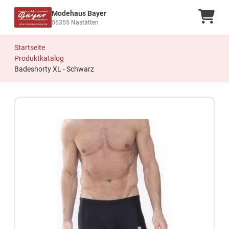
Modehaus Bayer
Ware
56355 Nastätten
Startseite
Produktkatalog
Badeshorty XL - Schwarz
Zum Produkt springen
Zur Produktbeschreibung springen