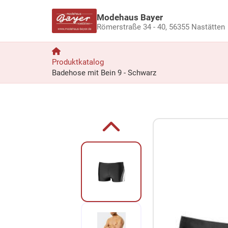
Modehaus Bayer
Römerstraße 34 - 40,
56355 Nastätten
Produktkatalog
Badehose mit Bein 9 - Schwarz
Zum Produkt springen
Zur Produktbeschreibung springen