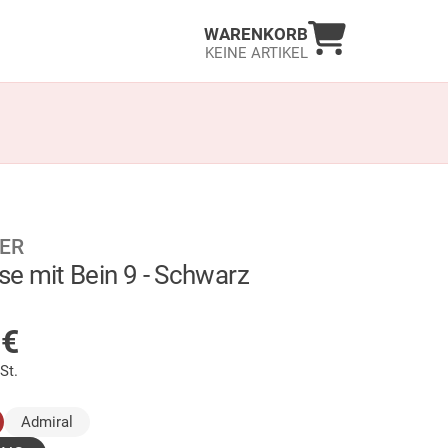
Warenkorb an
WARENKORB
KEINE ARTIKEL
ER
e mit Bein 9 - Schwarz
LAGER
5
€
St.
ausgewählt)
Admiral