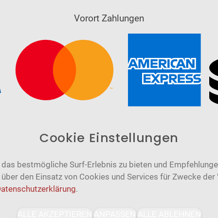
Vorort Zahlungen
Cookie Einstellungen
das bestmögliche Surf-Erlebnis zu bieten und Empfehlungen
n über den Einsatz von Cookies und Services für Zwecke der
atenschutzerklärung
.
Barrierefrei
Bereitgestellt von
ALLE AKZEPTIEREN
ANPASSEN
ALLE ABLEHNEN
WCAG-2.1-AA