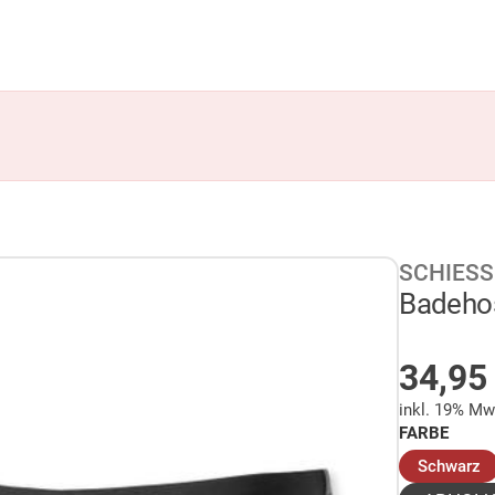
SCHIESS
Badehos
AUF 
34,9
inkl. 19% Mw
FARBE
(
Schwarz