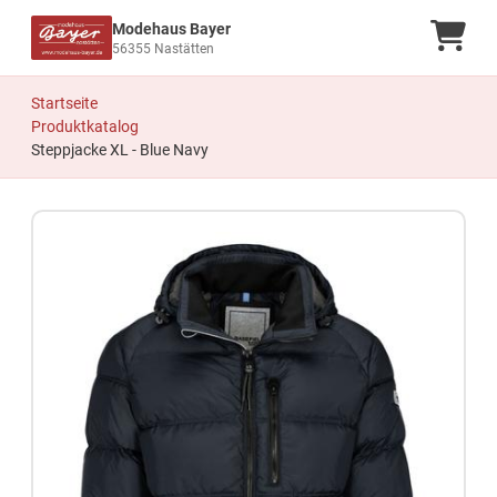
Modehaus Bayer
Ware
56355 Nastätten
Startseite
Produktkatalog
Steppjacke XL - Blue Navy
Zum Produkt springen
Zur Produktbeschreibung springen