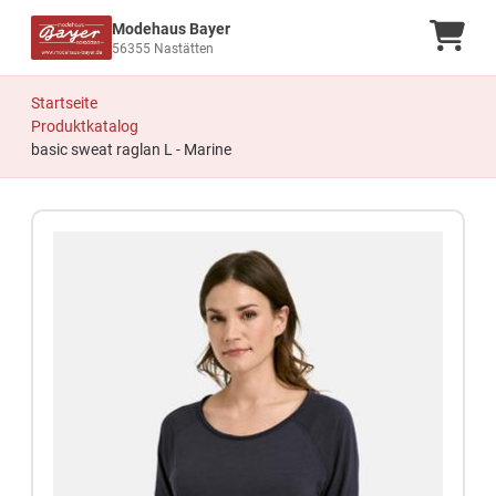
Modehaus Bayer
Ware
56355 Nastätten
Startseite
Produktkatalog
basic sweat raglan L - Marine
Zum Produkt springen
Zur Produktbeschreibung springen