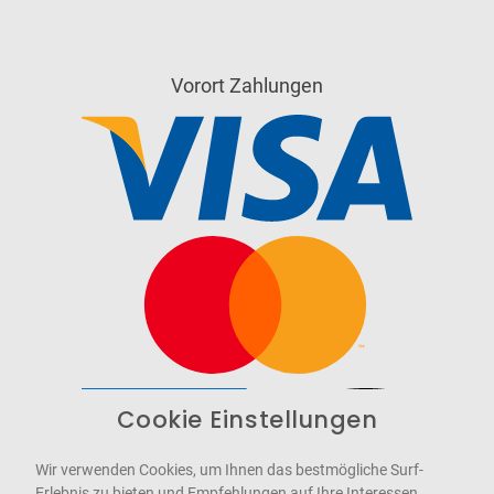
Vorort Zahlungen
Cookie Einstellungen
Barrierefrei
Bereitgestellt von
WCAG-2.1-AA
Wir verwenden Cookies, um Ihnen das bestmögliche Surf-
Erlebnis zu bieten und Empfehlungen auf Ihre Interessen