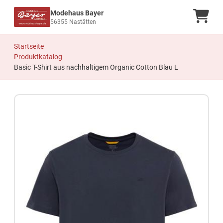
Modehaus Bayer
Ware
56355 Nastätten
Startseite
Produktkatalog
Basic T-Shirt aus nachhaltigem Organic Cotton Blau L
Zum Produkt springen
Zur Produktbeschreibung springen