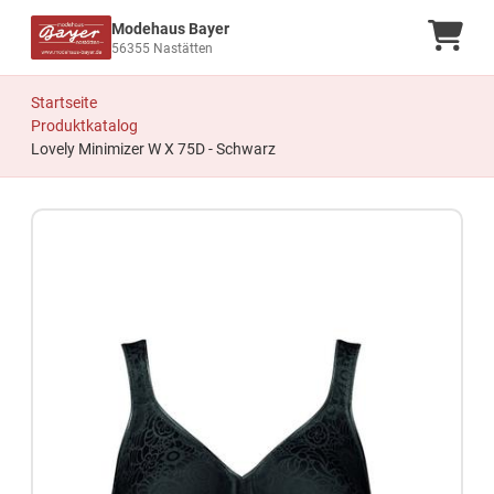
Modehaus Bayer
Ware
56355 Nastätten
Startseite
Produktkatalog
Lovely Minimizer W X 75D - Schwarz
Zum Produkt springen
Zur Produktbeschreibung springen