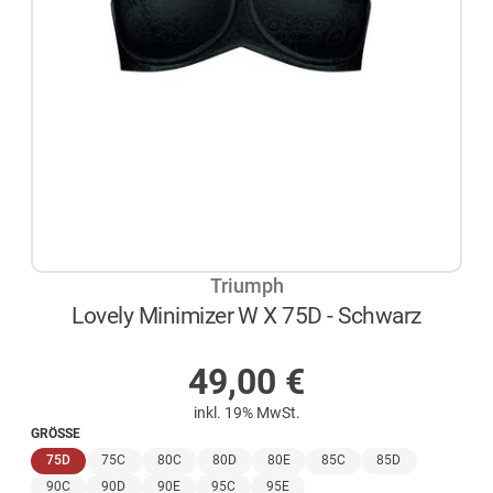
Triumph
Lovely Minimizer W X 75D - Schwarz
AUF LAGER
49,00
€
inkl. 19% MwSt.
GRÖSSE
(ausgewählt)
75D
75C
80C
80D
80E
85C
85D
90C
90D
90E
95C
95E