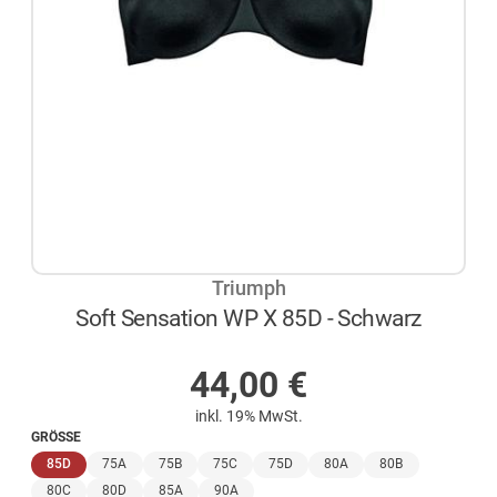
Triumph
Soft Sensation WP X 85D - Schwarz
AUF LAGER
44,00
€
inkl. 19% MwSt.
GRÖSSE
(ausgewählt)
85D
75A
75B
75C
75D
80A
80B
80C
80D
85A
90A