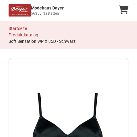
Modehaus Bayer
Ware
56355 Nastätten
Startseite
Produktkatalog
Soft Sensation WP X 85D - Schwarz
Zum Produkt springen
Zur Produktbeschreibung springen