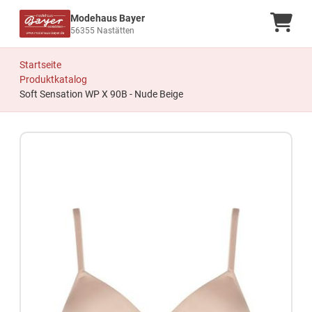
Modehaus Bayer
Ware
56355 Nastätten
Startseite
Produktkatalog
Soft Sensation WP X 90B - Nude Beige
Zum Produkt springen
Zur Produktbeschreibung springen