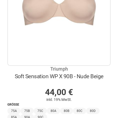
Triumph
Soft Sensation WP X 90B - Nude Beige
AUF LAGER
44,00
€
inkl. 19% MwSt.
GRÖSSE
75A
75B
75C
80A
80B
80C
80D
85A
90A
90C