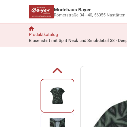
Modehaus Bayer
Römerstraße 34 - 40,
56355 Nastätten
Produktkatalog
Blusenshirt mit Split Neck und Smokdetail 38 - De
Zum Produkt springen
Zur Produktbeschreibung springen