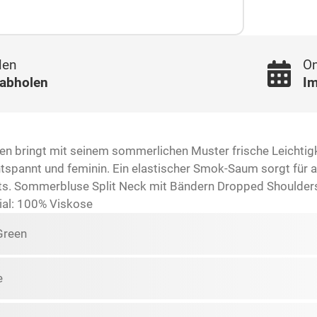
len
On
 abholen
Im
en bringt mit seinem sommerlichen Muster frische Leichtigke
spannt und feminin. Ein elastischer Smok-Saum sorgt für 
fits. Sommerbluse Split Neck mit Bändern Dropped Shoulde
al: 100% Viskose
Green
e