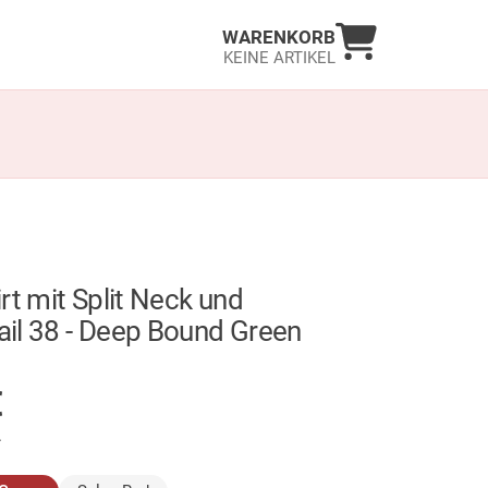
Warenkorb an
WARENKORB
KEINE ARTIKEL
rt mit Split Neck und
il 38 - Deep Bound Green
GER
€
.