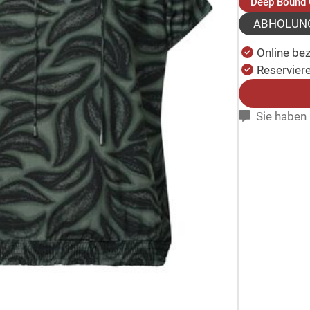
Deep Bound 
ABHOLUN
Online be
Reserviere
Sie haben 