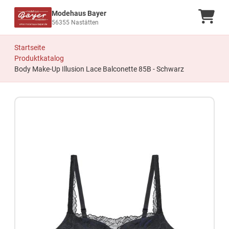
Modehaus Bayer
Ware
56355 Nastätten
Startseite
Produktkatalog
Body Make-Up Illusion Lace Balconette 85B - Schwarz
Zum Produkt springen
Zur Produktbeschreibung springen