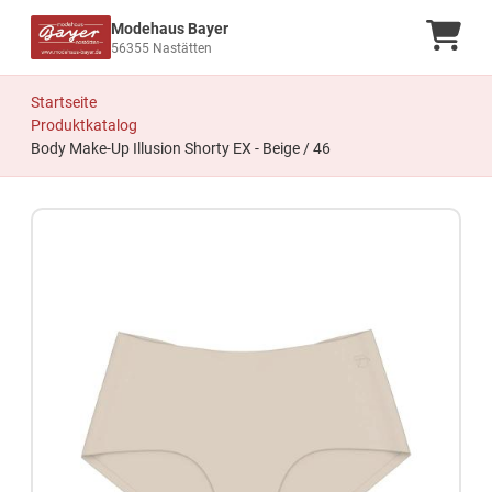
Modehaus Bayer
Ware
56355 Nastätten
Startseite
Produktkatalog
Body Make-Up Illusion Shorty EX - Beige / 46
Zum Produkt springen
Zur Produktbeschreibung springen