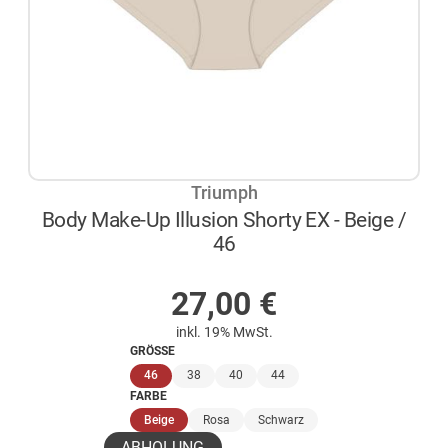
Triumph
Body Make-Up Illusion Shorty EX - Beige /
46
AUF LAGER
27,00
€
inkl. 19% MwSt.
GRÖSSE
(ausgewählt)
46
38
40
44
FARBE
(ausgewählt)
Beige
Rosa
Schwarz
ABHOLUNG