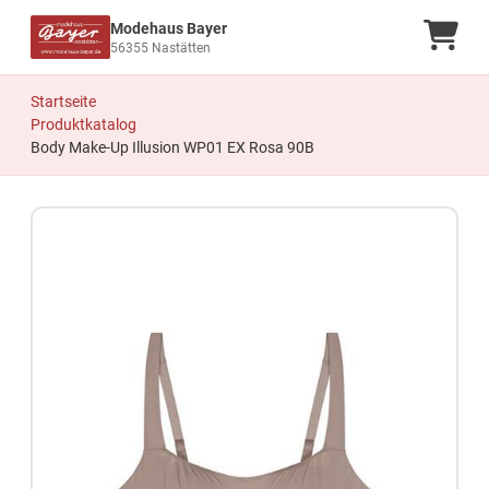
Modehaus Bayer
Ware
56355 Nastätten
Startseite
Produktkatalog
Body Make-Up Illusion WP01 EX Rosa 90B
Zum Produkt springen
Zur Produktbeschreibung springen