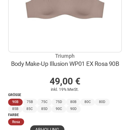
Triumph
Body Make-Up Illusion WP01 EX Rosa 90B
AUF LAGER
49,00
€
inkl. 19% MwSt.
GRÖSSE
(ausgewählt)
90B
75B
75C
75D
80B
80C
80D
85B
85C
85D
90C
90D
FARBE
(ausgewählt)
Rosa
ABHOLUNG