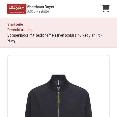
Modehaus Bayer
Ware
56355 Nastätten
Startseite
Produktkatalog
Bomberjacke mit seitlichem Reißverschluss 40 Regular Fit -
Navy
Zum Produkt springen
Zur Produktbeschreibung springen