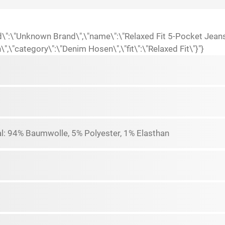
nd\":\"Unknown Brand\",\"name\":\"Relaxed Fit 5-Pocket Jean
\"category\":\"Denim Hosen\",\"fit\":\"Relaxed Fit\"}"}
l: 94% Baumwolle, 5% Polyester, 1% Elasthan