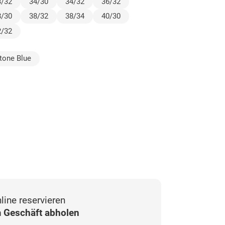
3/32
34/30
34/32
36/32
8/30
38/32
38/34
40/30
2/32
ewählt)
tone Blue
line reservieren
 Geschäft abholen