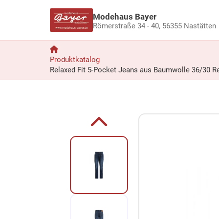
Modehaus Bayer
Römerstraße 34 - 40,
56355 Nastätten
Produktkatalog
Relaxed Fit 5-Pocket Jeans aus Baumwolle 36/30 Rel
Zum Produkt springen
Zur Produktbeschreibung springen