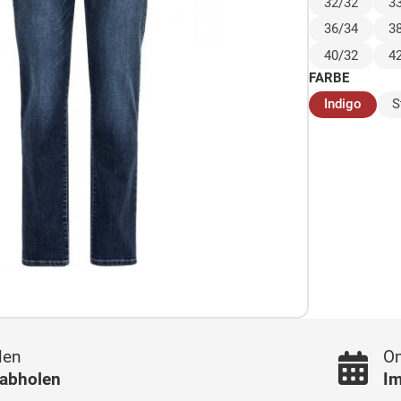
32/32
3
36/34
3
40/32
4
FARBE
(ausg
Indigo
S
len
On
 abholen
Im