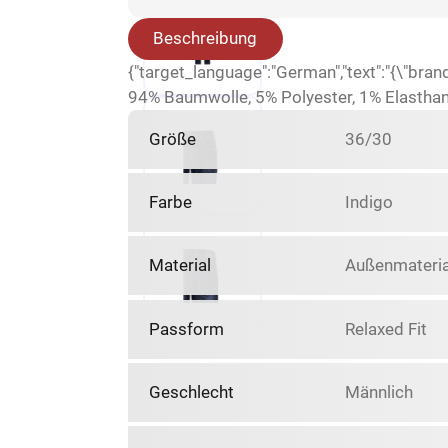
Beschreibung
{"target_language":"German","text":"{\"bra
94% Baumwolle, 5% Polyester, 1% Elasthan\",
Größe
36/30
Farbe
Indigo
Material
Außenmateria
Passform
Relaxed Fit
Geschlecht
Männlich