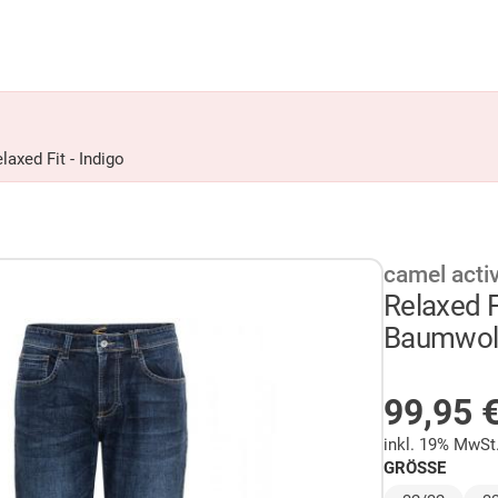
axed Fit - Indigo
camel acti
Relaxed F
Baumwolle
NICHT 
99,95
inkl. 19% MwSt
GRÖSSE