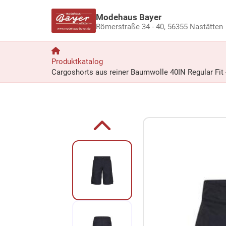
Modehaus Bayer
Römerstraße 34 - 40,
56355 Nastätten
Produktkatalog
Cargoshorts aus reiner Baumwolle 40IN Regular Fit 
Zum Produkt springen
Zur Produktbeschreibung springen