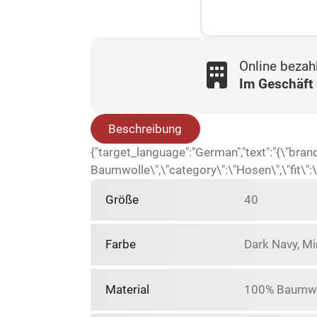
Online bezah
Im Geschäft
Beschreibung
{"target_language":"German","text":"{\"bra
Baumwolle\",\"category\":\"Hosen\",\"fit\":\"
Größe
40
Farbe
Dark Navy, Mi
Material
100% Baumwo