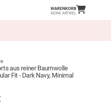
Warenkorb an
WARENKORB
KEINE ARTIKEL
ve
rts aus reiner Baumwolle
lar Fit - Dark Navy, Minimal
GER
€
.