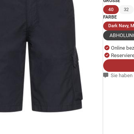
GRÖSSE
(ausgewäh
40
32
FARBE
Dark Navy, M
ABHOLUN
Online be
Reserviere
Sie haben 