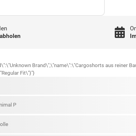
len
On
 abholen
Im
nd\":\"Unknown Brand\",\"name\":\"Cargoshorts aus reiner Ba
Regular Fit\"}"}
nimal P
lle