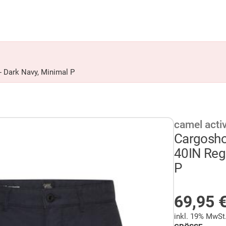
- Dark Navy, Minimal P
camel acti
Cargosho
40IN Regu
P
AUF LA
69,95
inkl. 19% MwSt