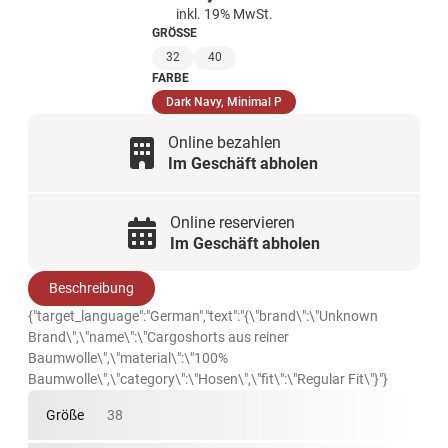
inkl. 19% MwSt.
GRÖSSE
32
40
FARBE
(ausgewählt)
Dark Navy, Minimal P
Online bezahlen
Im Geschäft abholen
Online reservieren
Im Geschäft abholen
Beschreibung
{"target_language":"German","text":"{\"brand\":\"Unknown
Brand\",\"name\":\"Cargoshorts aus reiner
Baumwolle\",\"material\":\"100%
Baumwolle\",\"category\":\"Hosen\",\"fit\":\"Regular Fit\"}"}
Größe
38