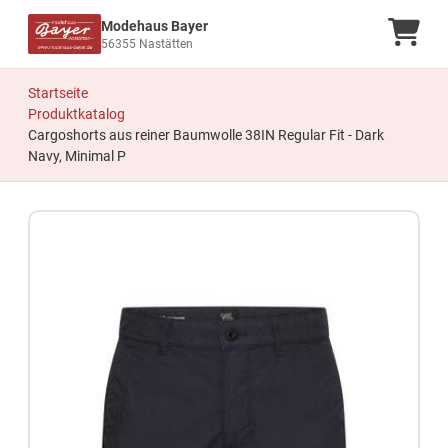
Modehaus Bayer
Ware
56355 Nastätten
Startseite
Produktkatalog
Cargoshorts aus reiner Baumwolle 38IN Regular Fit - Dark
Navy, Minimal P
Zum Produkt springen
Zur Produktbeschreibung springen