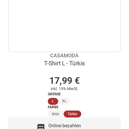
CASAMODA
T-Shirt L - Türkis
NICHT AUF LAGER
17,99
€
inkl. 19% MwSt.
GRÖSSE
(ausgewählt)
L
XL
FARBE
(ausgewählt)
Grün
Türkis
Online bezahlen