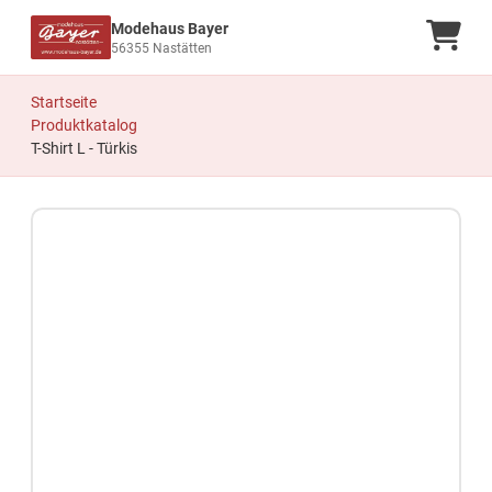
Modehaus Bayer
Ware
56355 Nastätten
Startseite
Produktkatalog
T-Shirt L - Türkis
Zum Produkt springen
Zur Produktbeschreibung springen