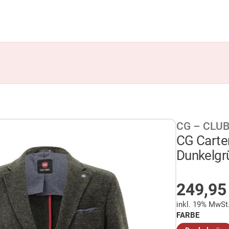
CG – CLUB
CG Carter
Dunkelgr
AUF LA
249,9
inkl. 19% MwSt
FARBE