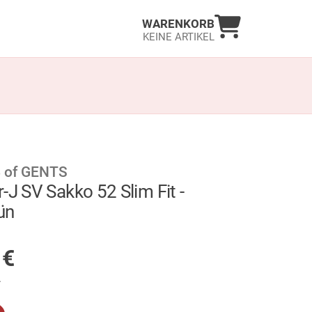
Warenkorb an
WARENKORB
KEINE ARTIKEL
 of GENTS
-J SV Sakko 52 Slim Fit -
ün
GER
5
€
.