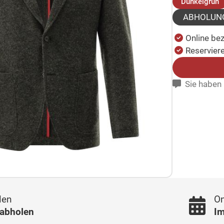
(
Dunkelgrün
ABHOLUN
Online be
Reserviere
Sie haben 
len
On
 abholen
Im