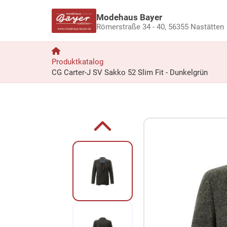
Modehaus Bayer
Römerstraße 34 - 40,
56355 Nastätten
Produktkatalog
CG Carter-J SV Sakko 52 Slim Fit - Dunkelgrün
Zum Produkt springen
Zur Produktbeschreibung springen