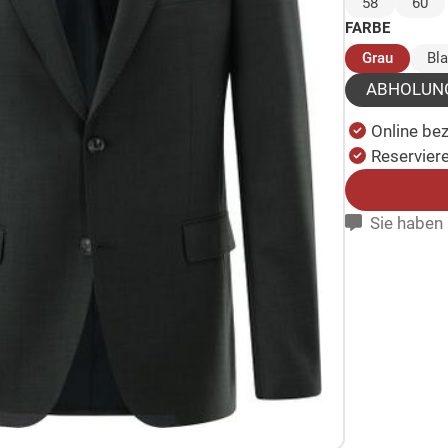
58
60
FARBE
(ausgew
Grau
Bl
ABHOLUN
Online be
Reserviere
Sie haben 