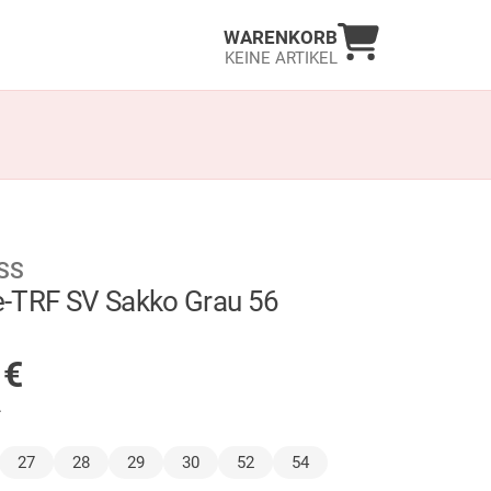
Warenkorb an
WARENKORB
KEINE ARTIKEL
SS
-TRF SV Sakko Grau 56
GER
5
€
.
lt)
27
28
29
30
52
54