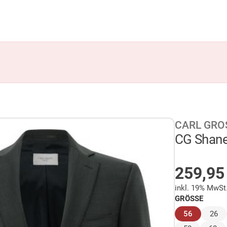
CARL GRO
CG Shane
AUF LA
259,9
inkl. 19% MwSt
GRÖSSE
(ausgewäh
56
26