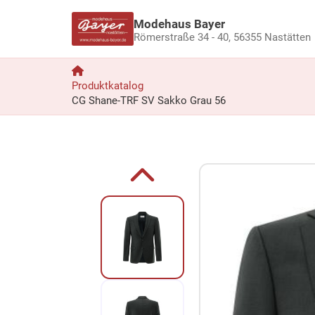
Modehaus Bayer
Römerstraße 34 - 40,
56355 Nastätten
Produktkatalog
CG Shane-TRF SV Sakko Grau 56
Zum Produkt springen
Zur Produktbeschreibung springen