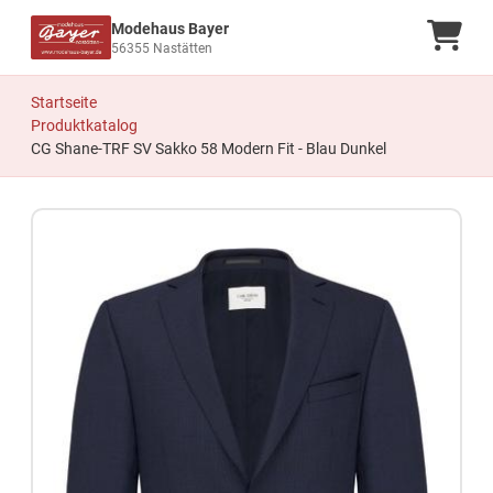
Modehaus Bayer
Ware
56355 Nastätten
Startseite
Produktkatalog
CG Shane-TRF SV Sakko 58 Modern Fit - Blau Dunkel
Zum Produkt springen
Zur Produktbeschreibung springen