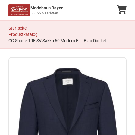
Modehaus Bayer
Ware
56355 Nastätten
Startseite
Produktkatalog
CG Shane-TRF SV Sakko 60 Modern Fit - Blau Dunkel
Zum Produkt springen
Zur Produktbeschreibung springen