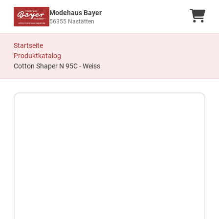
Modehaus Bayer
Ware
56355 Nastätten
Startseite
Produktkatalog
Cotton Shaper N 95C - Weiss
Zum Produkt springen
Zur Produktbeschreibung springen