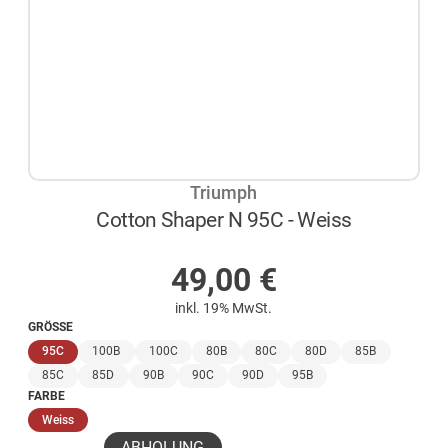
Triumph
Cotton Shaper N 95C - Weiss
AUF LAGER
49,00
€
inkl. 19% MwSt.
GRÖSSE
(ausgewählt)
95C
100B
100C
80B
80C
80D
85B
85C
85D
90B
90C
90D
95B
FARBE
(ausgewählt)
Weiss
ABHOLUNG