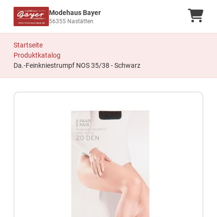
Modehaus Bayer
Ware
56355 Nastätten
Startseite
Produktkatalog
Da.-Feinkniestrumpf NOS 35/38 - Schwarz
Zum Produkt springen
Zur Produktbeschreibung springen